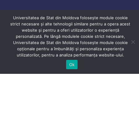
Universitatea de Stat din Moldova folosește module cookie
strict necesare și alte tehnologii similare pentru a opera acest
website și pentru a oferi utilizatorilor o experiență
personalizată. Pe lângă modulele cookie strict necesare,
Universitatea de Stat din Moldova folosește module cookie
opționale pentru a îmbunătăți și personaliza experiența
utilizatorilor, pentru a analiza performanța website-ului.
Ok
Scurt istoric
Facultatea a fost fondată în anul
1946, concomitent cu Universitatea de Stat din
Moldova. Formarea ei este legată de numele
vestiţilor savanţi – academicianul N. Dimo şi
profesorii V. Andreev, I. Vul. Pe parcursul anilor,
facultatea a pregătit peste 6 000 de tineri specialişti,